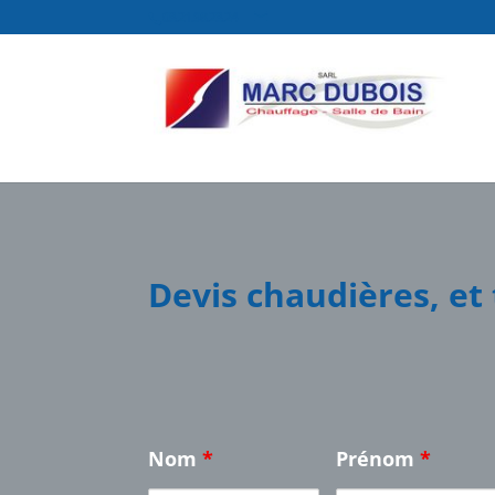
03.21.98.23.24
Devis chaudières, et
Nom
*
Prénom
*