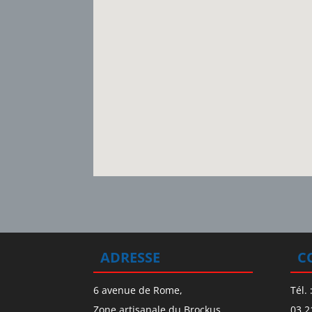
ADRESSE
C
6 avenue de Rome,
Tél. 
Zone artisanale du Brockus,
03.2